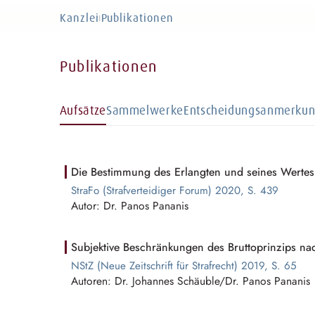
Kanzlei
Publikationen
|
Publikationen
Aufsätze
Sammelwerke
Entscheidungsanmerku
Die Bestimmung des Erlangten und seines Wertes
StraFo (
S⁠t⁠rafverteidi⁠g⁠e⁠r
Forum) 2020, S. 439
Autor: Dr. Panos Pananis
Subjektive Beschränkungen des Bruttoprinzips na
NStZ (Neue Zeitschrift für Strafrecht) 2019, S. 65
Autoren: Dr. Johannes Schäuble/Dr. Panos Pananis