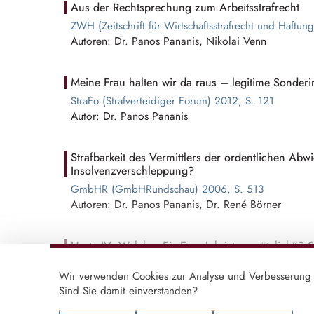
Aus der Rechtsprechung zum Arbeitsstrafrecht
ZWH (Zeitschrift für
W⁠i⁠rtschaftsstrafre⁠c⁠h⁠t
und Haftung
Autoren: Dr. Panos Pananis, Nikolai Venn
Meine Frau halten wir da raus – legitime Sonder
StraFo (
S⁠t⁠rafverteidi⁠g⁠e⁠r
Forum) 2012, S. 121
Autor: Dr. Panos Pananis
Strafbarkeit des Vermittlers der ordentlichen A
Insolvenzverschleppung?
GmbHR (GmbHRundschau) 2006, S. 513
Autoren: Dr. Panos Pananis, Dr. René Börner
Hartz IV: Welcher Ein-Euro-Job ist „zusätzlich”? 
NJW (Neue Juristische Wochenschrift) 2005, S. 217
Wir verwenden Cookies zur Analyse und Verbesserung 
Autoren: Dr. Stefan Rixen, Dr. Panos Pananis
Sind Sie damit einverstanden?
Mehr anzeigen