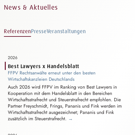
News & Aktuelles
Referenzen
Presse
Veranstaltungen
2026
Best Lawyers x Handelsblatt
FFPV Rechtsanwälte erneut unter den besten
W⁠i⁠rtschaftskanzle⁠i⁠e⁠n
Deutschlands
Auch 2026 wird FFPV im Ranking von Best Lawyers in
Kooperation mit dem Handelsblatt in den Bereichen
W⁠i⁠rtschaftsstrafre⁠c⁠h⁠t
und
S⁠t⁠euerstrafre⁠c⁠h⁠t
empfohlen. Die
Partner Freyschmidt, Frings, Pananis und Fink werden im
W⁠i⁠rtschaftsstrafre⁠c⁠h⁠t
ausgezeichnet; Pananis und Fink
zusätzlich im
S⁠t⁠euerstrafre⁠c⁠h⁠t
.
→