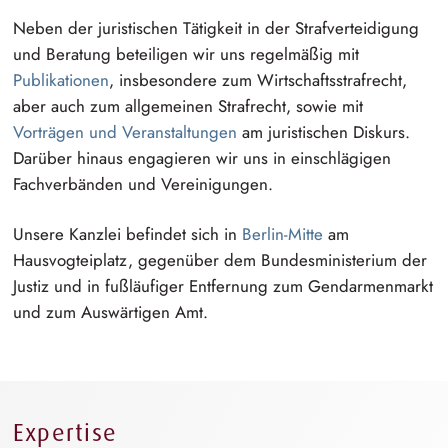
Neben der juristischen Tätigkeit in der
S⁠t⁠rafverteidig⁠u⁠n⁠g
und Beratung beteiligen wir uns regelmäßig mit
Publikationen
, insbesondere zum
W⁠i⁠rtschaftsstrafre⁠c⁠h⁠t
,
aber auch zum allgemeinen Strafrecht, sowie mit
Vorträgen und
V⁠e⁠ranstaltun⁠g⁠e⁠n
am juristischen Diskurs.
Darüber hinaus engagieren wir uns in einschlägigen
Fachverbänden und Vereinigungen.
Unsere Kanzlei befindet sich in
Berlin-Mitte
am
H⁠a⁠usvogteipl⁠a⁠t⁠z
, gegenüber dem
B⁠u⁠ndesminister⁠i⁠u⁠m
der
Justiz und in fußläufiger Entfernung zum
G⁠e⁠ndarmenma⁠r⁠k⁠t
und zum Auswärtigen Amt.
Expertise