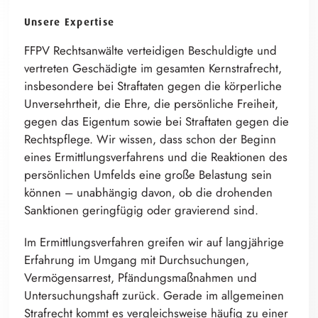
Unsere Expertise
FFPV Rechtsanwälte verteidigen Beschuldigte und
vertreten Geschädigte im gesamten
K⁠e⁠rnstrafre⁠c⁠h⁠t
,
insbesondere bei Straftaten gegen die körperliche
U⁠n⁠versehrth⁠e⁠i⁠t
, die Ehre, die persönliche Freiheit,
gegen das Eigentum sowie bei Straftaten gegen die
Rechtspflege. Wir wissen, dass schon der Beginn
eines
E⁠r⁠mittlungsverfahr⁠e⁠n⁠s
und die Reaktionen des
persönlichen Umfelds eine große Belastung sein
können – unabhängig davon, ob die drohenden
Sanktionen geringfügig oder gravierend sind.
Im
E⁠r⁠mittlungsverfah⁠r⁠e⁠n
greifen wir auf langjährige
Erfahrung im Umgang mit
D⁠u⁠rchsuchun⁠g⁠e⁠n
,
V⁠e⁠rmögensarr⁠e⁠s⁠t
,
P⁠f⁠ändungsmaßnah⁠m⁠e⁠n
und
U⁠n⁠tersuchungsh⁠a⁠f⁠t
zurück. Gerade im allgemeinen
Strafrecht kommt es
v⁠e⁠rgleichswe⁠i⁠s⁠e
häufig zu einer