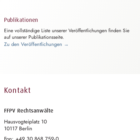
Publikationen
Eine vollständige Liste unserer
V⁠e⁠röffentlichun⁠g⁠e⁠n
finden Sie
auf unserer
P⁠u⁠blikationsse⁠i⁠t⁠e
.
Zu den Veröffentlichungen →
Kontakt
FFPV Rechtsanwälte
H⁠a⁠usvogteipl⁠a⁠t⁠z
10
10117 Berlin
Fon:
+49 30 868 759-0