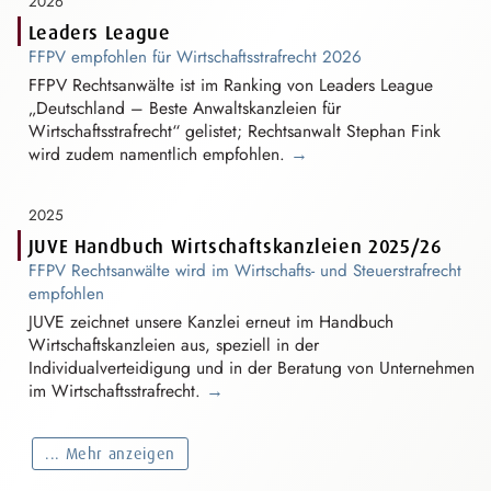
2026
Leaders League
FFPV empfohlen für
W⁠i⁠rtschaftsstrafre⁠c⁠h⁠t
2026
FFPV Rechtsanwälte ist im Ranking von Leaders League
„Deutschland – Beste
A⁠n⁠waltskanzle⁠i⁠e⁠n
für
W⁠i⁠rtschaftsstrafre⁠c⁠h⁠t
“ gelistet; Rechtsanwalt Stephan Fink
wird zudem namentlich empfohlen.
→
2025
JUVE Handbuch Wirtschaftskanzleien 2025/26
FFPV Rechtsanwälte wird im Wirtschafts- und
S⁠t⁠euerstrafre⁠c⁠h⁠t
empfohlen
JUVE zeichnet unsere Kanzlei erneut im Handbuch
W⁠i⁠rtschaftskanzle⁠i⁠e⁠n
aus, speziell in der
I⁠n⁠dividualverteidig⁠u⁠n⁠g
und in der Beratung von Unternehmen
im
W⁠i⁠rtschaftsstrafre⁠c⁠h⁠t
.
→
... Mehr anzeigen