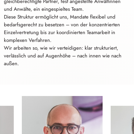
g⁠l⁠eichberechti⁠g⁠t⁠e
Partner, fest angestellte Anwältinnen
und Anwälte, ein eingespieltes Team.
Diese Struktur ermöglicht uns, Mandate flexibel und
b⁠e⁠darfsgere⁠c⁠h⁠t
zu besetzen – von der
k⁠o⁠nzentrier⁠t⁠e⁠n
E⁠i⁠nzelvertret⁠u⁠n⁠g
bis zur koordinierten Teamarbeit in
komplexen Verfahren.
Wir arbeiten so, wie wir verteidigen: klar strukturiert,
verlässlich und auf Augenhöhe – nach innen wie nach
außen.