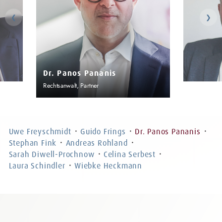
❮
❯
Dr. Panos Pananis
Rechtsanwalt, Partner
Stephan F
ht,
Rechtsanwalt, F
Partner
Uwe Freyschmidt
Guido Frings
Dr. Panos Pananis
・
・
・
Stephan Fink
Andreas Rohland
・
・
Sarah Diwell-Prochnow
Celina Serbest
・
・
Laura Schindler
Wiebke Heckmann
・