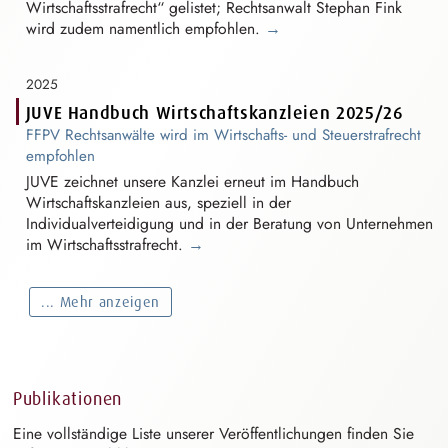
W⁠i⁠rtschaftsstrafre⁠c⁠h⁠t
“ gelistet; Rechtsanwalt Stephan Fink
wird zudem namentlich empfohlen.
→
2025
JUVE Handbuch Wirtschaftskanzleien 2025/26
FFPV Rechtsanwälte wird im Wirtschafts- und
S⁠t⁠euerstrafre⁠c⁠h⁠t
empfohlen
JUVE zeichnet unsere Kanzlei erneut im Handbuch
W⁠i⁠rtschaftskanzle⁠i⁠e⁠n
aus, speziell in der
I⁠n⁠dividualverteidig⁠u⁠n⁠g
und in der Beratung von Unternehmen
im
W⁠i⁠rtschaftsstrafre⁠c⁠h⁠t
.
→
... Mehr anzeigen
Publikationen
Eine vollständige Liste unserer
V⁠e⁠röffentlichun⁠g⁠e⁠n
finden Sie