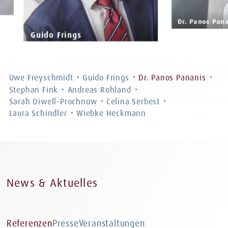
Dr. Panos Pananis
Rechtsanwalt, Partner
Stephan 
Rechtsanwalt, F
ht,
Partner
Uwe Freyschmidt
Guido Frings
Dr. Panos Pananis
・
・
・
Stephan Fink
Andreas Rohland
・
・
Sarah Diwell-Prochnow
Celina Serbest
・
・
Laura Schindler
Wiebke Heckmann
・
News & Aktuelles
Referenzen
Presse
Veranstaltungen