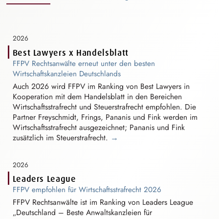
2026
Best Lawyers x Handelsblatt
FFPV Rechtsanwälte erneut unter den besten
W⁠i⁠rtschaftskanzle⁠i⁠e⁠n
Deutschlands
Auch 2026 wird FFPV im Ranking von Best Lawyers in
Kooperation mit dem Handelsblatt in den Bereichen
W⁠i⁠rtschaftsstrafre⁠c⁠h⁠t
und
S⁠t⁠euerstrafre⁠c⁠h⁠t
empfohlen. Die
Partner Freyschmidt, Frings, Pananis und Fink werden im
W⁠i⁠rtschaftsstrafre⁠c⁠h⁠t
ausgezeichnet; Pananis und Fink
zusätzlich im
S⁠t⁠euerstrafre⁠c⁠h⁠t
.
→
2026
Leaders League
FFPV empfohlen für
W⁠i⁠rtschaftsstrafre⁠c⁠h⁠t
2026
FFPV Rechtsanwälte ist im Ranking von Leaders League
„Deutschland – Beste
A⁠n⁠waltskanzle⁠i⁠e⁠n
für