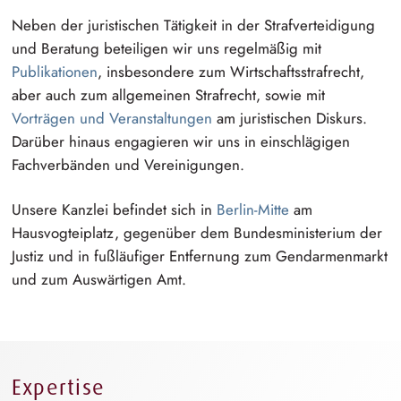
Neben der juristischen Tätigkeit in der
S⁠t⁠rafverteidig⁠u⁠n⁠g
und Beratung beteiligen wir uns regelmäßig mit
Publikationen
, insbesondere zum
W⁠i⁠rtschaftsstrafre⁠c⁠h⁠t
,
aber auch zum allgemeinen Strafrecht, sowie mit
Vorträgen und
V⁠e⁠ranstaltun⁠g⁠e⁠n
am juristischen Diskurs.
Darüber hinaus engagieren wir uns in einschlägigen
Fachverbänden und Vereinigungen.
Unsere Kanzlei befindet sich in
Berlin-Mitte
am
H⁠a⁠usvogteipl⁠a⁠t⁠z
, gegenüber dem
B⁠u⁠ndesminister⁠i⁠u⁠m
der
Justiz und in fußläufiger Entfernung zum
G⁠e⁠ndarmenma⁠r⁠k⁠t
und zum Auswärtigen Amt.
Expertise