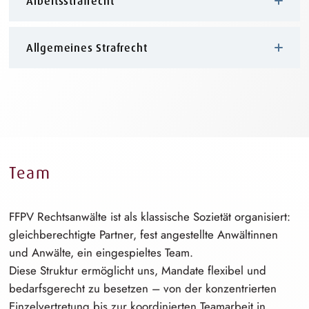
Arbeitsstrafrecht
Allgemeines Strafrecht
Team
FFPV Rechtsanwälte ist als klassische Sozietät organisiert:
g⁠l⁠eichberechti⁠g⁠t⁠e
Partner, fest angestellte Anwältinnen
und Anwälte, ein eingespieltes Team.
Diese Struktur ermöglicht uns, Mandate flexibel und
b⁠e⁠darfsgere⁠c⁠h⁠t
zu besetzen – von der
k⁠o⁠nzentrier⁠t⁠e⁠n
E⁠i⁠nzelvertret⁠u⁠n⁠g
bis zur koordinierten Teamarbeit in