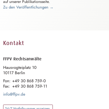
auf unserer
P⁠u⁠blikationsse⁠i⁠t⁠e
.
Zu den Veröffentlichungen →
Kontakt
FFPV Rechtsanwälte
H⁠a⁠usvogteipl⁠a⁠t⁠z
10
10117 Berlin
Fon:
+49 30 868 759-0
Fax:
+49 30 868 759-11
info@ffpv.de
24/7 Notfallnummer anzeigen