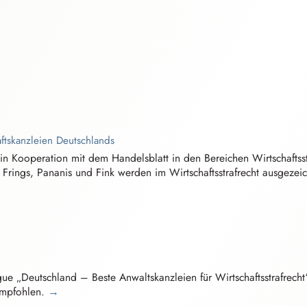
ftskanzle⁠i⁠e⁠n
Deutschlands
in Kooperation mit dem Handelsblatt in den Bereichen
W⁠i⁠rtschaftsst
 Frings, Pananis und Fink werden im
W⁠i⁠rtschaftsstrafre⁠c⁠h⁠t
ausgezeic
ague „Deutschland – Beste
A⁠n⁠waltskanzle⁠i⁠e⁠n
für
W⁠i⁠rtschaftsstrafre⁠c⁠h⁠t
empfohlen.
→