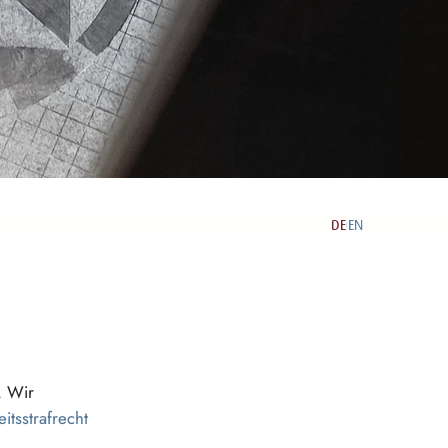
DE
EN
|
. Wir
eitsstrafre⁠c⁠h⁠t