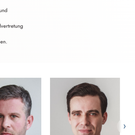
 und
lvertret⁠u⁠n⁠g
ßen.
❯