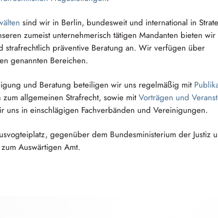
äl⁠t⁠e⁠n
sind wir in Berlin, bundesweit und international in Strate
Unseren zumeist
u⁠n⁠ternehmeri⁠s⁠c⁠h
tätigen Mandanten bieten wir 
nd
s⁠t⁠rafrechtl⁠i⁠c⁠h
präventive Beratung an. Wir verfügen über
len genannten Bereichen.
ig⁠u⁠n⁠g
und Beratung beteiligen wir uns regelmäßig mit
Publik
h zum allgemeinen Strafrecht, sowie mit
Vorträgen und
V⁠e⁠ranst
wir uns in einschlägigen Fachverbänden und Vereinigungen.
⁠usvogteipl⁠a⁠t⁠z
, gegenüber dem
B⁠u⁠ndesminister⁠i⁠u⁠m
der Justiz u
zum Auswärtigen Amt.