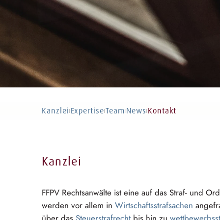
Kanzlei
Expertise
Team
News
Kontakt
|
|
|
|
Kanzlei
FFPV Rechtsanwälte ist eine auf das Straf- und
O⁠r⁠
werden vor allem in
W⁠i⁠rtschaftsstrafsac⁠h⁠e⁠n
angefra
über das
S⁠t⁠euerstrafre⁠c⁠h⁠t
bis hin zu
w⁠e⁠ttbewerbsstr