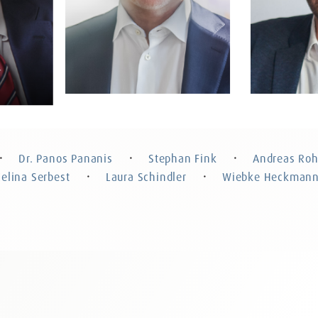
r
Dr. Panos Pananis
Stephan F
Rechtsanwalt, Partner
Rechtsanwalt, 
Strafrecht, Part
Dr. Panos Pananis
Stephan Fink
Andreas Roh
・
・
・
Celina Serbest
Laura Schindler
Wiebke Heckman
・
・