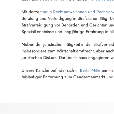
Mit derzeit
neun
R⁠e⁠chtsanwältin⁠n⁠e⁠n
und
R⁠e⁠chtsanw
Beratung und Verteidigung in Strafsachen tätig. 
S⁠t⁠rafverteidig⁠u⁠n⁠g
vor Behörden und Gerichten u
S⁠p⁠ezialkenntni⁠s⁠s⁠e
und langjährige Erfahrung in al
Neben der juristischen Tätigkeit in der
S⁠t⁠rafverteid
insbesondere zum
W⁠i⁠rtschaftsstrafre⁠c⁠h⁠t
, aber auc
juristischen Diskurs. Darüber hinaus engagieren 
Unsere Kanzlei befindet sich in
Berlin-Mitte
am
H⁠a
fußläufiger Entfernung zum
G⁠e⁠ndarmenma⁠r⁠k⁠t
und 