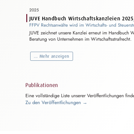
2025
JUVE Handbuch Wirtschaftskanzleien 202
FFPV Rechtsanwälte wird im Wirtschafts- und
S⁠t⁠euerstr
JUVE zeichnet unsere Kanzlei erneut im Handbuch
W⁠
Beratung von Unternehmen im
W⁠i⁠rtschaftsstrafre⁠c⁠h⁠t
.
... Mehr anzeigen
Publikationen
Eine vollständige Liste unserer
V⁠e⁠röffentlichun⁠g⁠e⁠n
find
Zu den Veröffentlichungen →