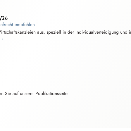
5/26
afre⁠c⁠h⁠t
empfohlen
i⁠rtschaftskanzle⁠i⁠e⁠n
aus, speziell in der
I⁠n⁠dividualverteidig⁠u⁠n⁠g
und i
→
en Sie auf unserer
P⁠u⁠blikationsse⁠i⁠t⁠e
.