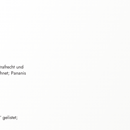
rafre⁠c⁠h⁠t
und
hnet; Pananis
“ gelistet;