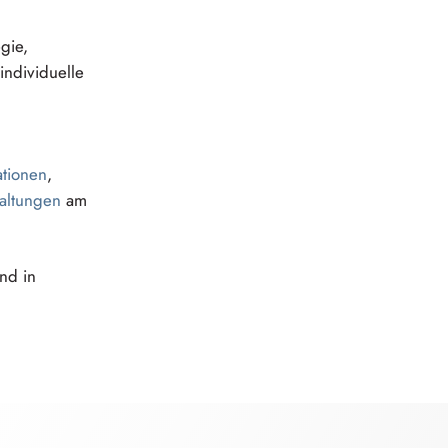
gie,
individuelle
ationen
,
altun⁠g⁠e⁠n
am
nd in