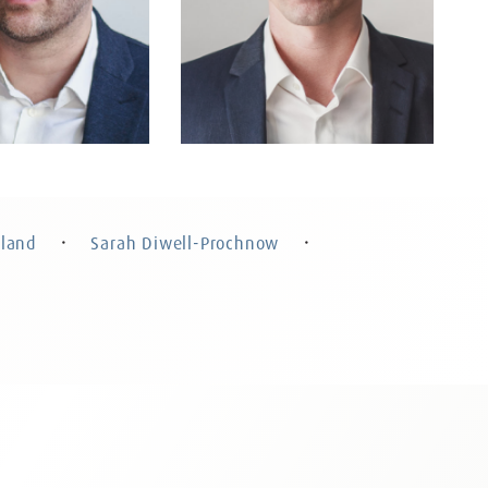
ink
Andreas Rohland
Fachanwalt für
Rechtsanwalt, Partner
ner
land
Sarah Diwell-Prochnow
・
・
n