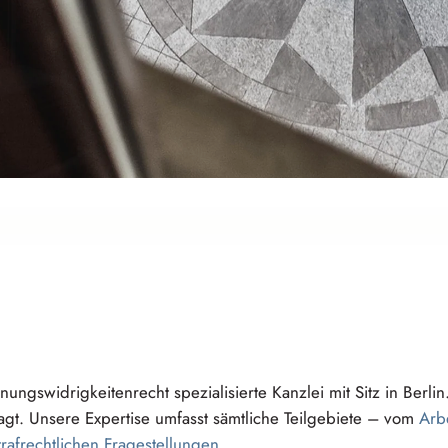
dnungswidrigkeitenre⁠c⁠h⁠t
s⁠p⁠ezialisie⁠r⁠t⁠e
Kanzlei mit Sitz in Berlin
gt. Unsere Expertise umfasst sämtliche Teilgebiete – vom
A⁠r⁠b
afrechtlic⁠h⁠e⁠n
F⁠r⁠agestellun⁠g⁠e⁠n
.