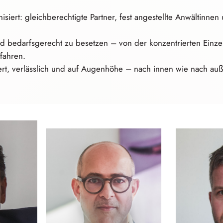
nisiert:
g⁠l⁠eichberechti⁠g⁠t⁠e
Partner, fest angestellte Anwältinnen
nd
b⁠e⁠darfsgere⁠c⁠h⁠t
zu besetzen – von der
k⁠o⁠nzentrier⁠t⁠e⁠n
E⁠i⁠nze
fahren.
riert, verlässlich und auf Augenhöhe – nach innen wie nach au