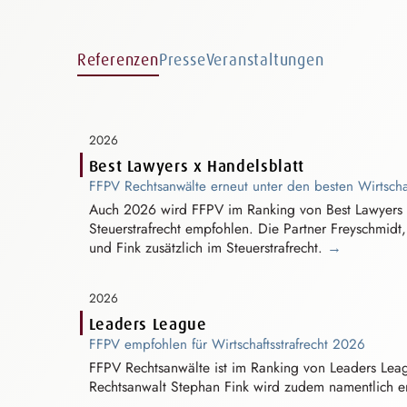
Referenzen
Presse
Veranstaltungen
2026
Best Lawyers x Handelsblatt
FFPV Rechtsanwälte erneut unter den besten
W⁠i⁠rtscha
Auch 2026 wird FFPV im Ranking von Best Lawyers 
S⁠t⁠euerstrafre⁠c⁠h⁠t
empfohlen. Die Partner Freyschmidt,
und Fink zusätzlich im
S⁠t⁠euerstrafre⁠c⁠h⁠t
.
→
2026
Leaders League
FFPV empfohlen für
W⁠i⁠rtschaftsstrafre⁠c⁠h⁠t
2026
FFPV Rechtsanwälte ist im Ranking von Leaders Le
Rechtsanwalt Stephan Fink wird zudem namentlich 